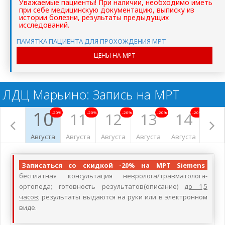
Уважаемые пациенты! При наличии, необходимо иметь
при себе медицинскую документацию, выписку из
истории болезни, результаты предыдущих
исследований.
ПАМЯТКА ПАЦИЕНТА ДЛЯ ПРОХОЖДЕНИЯ МРТ
ЦЕНЫ НА МРТ
ЛДЦ Марьино: Запись на МРТ
10
11
12
13
14
1
-20%
-20%
-20%
-20%
-20%
Августа
Августа
Августа
Августа
Августа
Авгус
Записаться со скидкой -20% на МРТ Siemens
бесплатная консультация невролога/травматолога-
ортопеда; готовность результатов(описание)
до 1,5
часов
; результаты выдаются на руки или в электронном
виде.