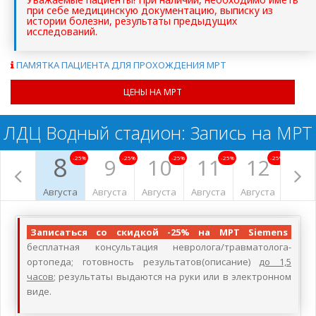
при себе медицинскую документацию, выписку из
истории болезни, результаты предыдущих
исследований.
ПАМЯТКА ПАЦИЕНТА ДЛЯ ПРОХОЖДЕНИЯ МРТ
ЦЕНЫ НА МРТ
ЛДЦ Водный стадион: Запись на МРТ
8
9
10
11
12
1
-25%
-25%
-25%
-25%
-25%
Августа
Августа
Августа
Августа
Августа
Авгус
Записаться со скидкой -25% на МРТ Siemens
бесплатная консультация невролога/травматолога-
ортопеда; готовность результатов(описание)
до 1,5
часов
; результаты выдаются на руки или в электронном
виде.