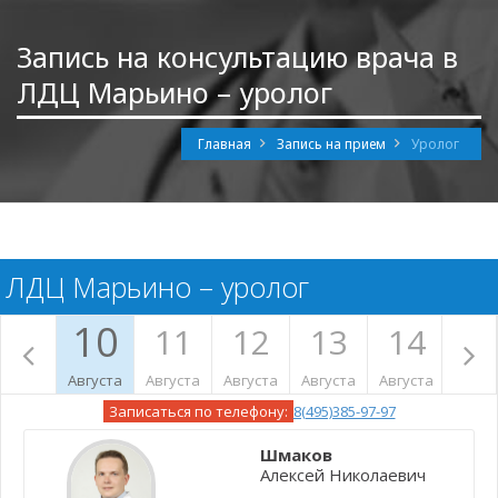
Запись на консультацию врача в
ЛДЦ Марьино – уролог
Главная
Запись на прием
Уролог
ЛДЦ Марьино – уролог
10
11
12
13
14
1
Августа
Августа
Августа
Августа
Августа
Авгус
Записаться по телефону:
8(495)385-97-97
Шмаков
Алексей Николаевич