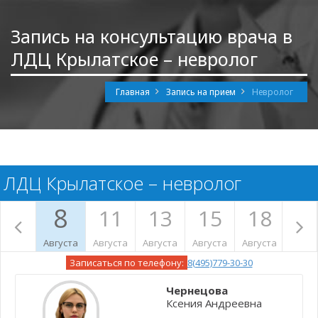
Запись на консультацию врача в
ЛДЦ Крылатское – невролог
Главная
Запись на прием
Невролог
ЛДЦ Крылатское – невролог
8
11
13
15
18
2
Августа
Августа
Августа
Августа
Августа
Авгус
Записаться по телефону:
8(495)779-30-30
Чернецова
Ксения Андреевна